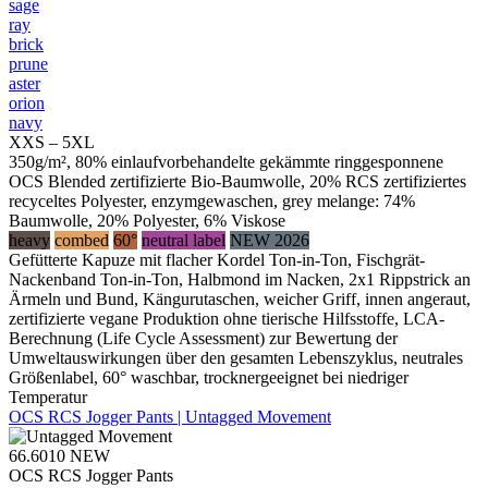
sage
ray
brick
prune
aster
orion
navy
XXS – 5XL
350g/m², 80% einlaufvorbehandelte gekämmte ringgesponnene
OCS Blended zertifizierte Bio-Baumwolle, 20% RCS zertifiziertes
recyceltes Polyester, enzymgewaschen, grey melange: 74%
Baumwolle, 20% Polyester, 6% Viskose
heavy
combed
60°
neutral label
NEW 2026
Gefütterte Kapuze mit flacher Kordel Ton-in-Ton, Fischgrät-
Nackenband Ton-in-Ton, Halbmond im Nacken, 2x1 Rippstrick an
Ärmeln und Bund, Kängurutaschen, weicher Griff, innen angeraut,
zertifizierte vegane Produktion ohne tierische Hilfsstoffe, LCA-
Berechnung (Life Cycle Assessment) zur Bewertung der
Umweltauswirkungen über den gesamten Lebenszyklus, neutrales
Größenlabel, 60° waschbar, trocknergeeignet bei niedriger
Temperatur
OCS RCS Jogger Pants | Untagged Movement
66.6010
NEW
OCS RCS Jogger Pants