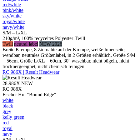
red/​white
pink/​white
sky/​white
royal/​white
navy/​white
S/M – L/XL
210g/m², 100% recyceltes Polyester-Twill
Twill
neutral label
NEW 2026
Breite Krempe, 8 Ziernähte auf der Krempe, weiße Innenseite,
wendbar, neutrales Größenlabel, in 2 Größen erhältlich, Größe S/M
= 56cm, Größe L/XL = 60cm, 30° waschbar, nicht bügeln, nicht
trocknergeeignet, nicht chemisch reinigen
RC 986X | Result Headwear
28.986X
NEW
RC 986X
Fischer Hut "Bound Edge"
white
black
grey
kelly green
red
royal
navy
S/M – L/XL