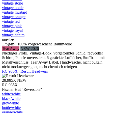
vintage stone
vintage bottle
vintage mustard
vintage orange
vintage red
vintage pink
vintage royal
vintage denim
onesize
175g/m², 100% vorgewaschene Baumwolle
Tear Away
NEW 2026
Niedriges Profil, Vintage-Look, vorgeformtes Schild, recycelter
Schirm, Panele unverstärkt, 6 gestickte Luftlöcher, Stoffband mit
Metallverschluss, Tear Away Label, Handwäsche, nicht bügeln,
nicht trocknergeeignet, nicht chemisch reinigen
RC 985X | Result Headwear
28.985X
NEW
RC 985X
Fischer Hut "Reversible"
white/​white
black/​white
grey/​white
bottle/​white
orange/​white