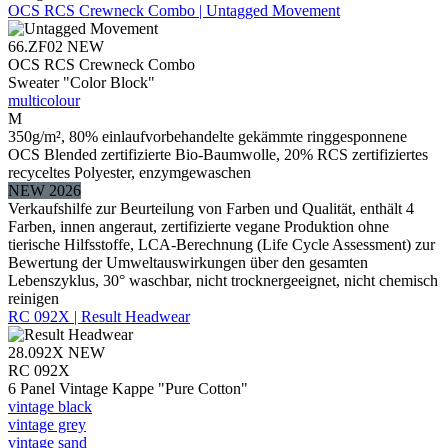
OCS RCS Crewneck Combo | Untagged Movement
66.ZF02
NEW
OCS RCS Crewneck Combo
Sweater "Color Block"
multicolour
M
350g/m², 80% einlaufvorbehandelte gekämmte ringgesponnene
OCS Blended zertifizierte Bio-Baumwolle, 20% RCS zertifiziertes
recyceltes Polyester, enzymgewaschen
NEW 2026
Verkaufshilfe zur Beurteilung von Farben und Qualität, enthält 4
Farben, innen angeraut, zertifizierte vegane Produktion ohne
tierische Hilfsstoffe, LCA-Berechnung (Life Cycle Assessment) zur
Bewertung der Umweltauswirkungen über den gesamten
Lebenszyklus, 30° waschbar, nicht trocknergeeignet, nicht chemisch
reinigen
RC 092X | Result Headwear
28.092X
NEW
RC 092X
6 Panel Vintage Kappe "Pure Cotton"
vintage black
vintage grey
vintage sand