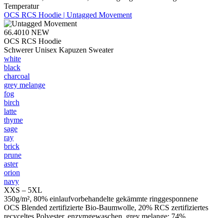
Temperatur
OCS RCS Hoodie | Untagged Movement
66.4010
NEW
OCS RCS Hoodie
Schwerer Unisex Kapuzen Sweater
white
black
charcoal
grey melange
fog
birch
latte
thyme
sage
ray
brick
prune
aster
orion
navy
XXS – 5XL
350g/m², 80% einlaufvorbehandelte gekämmte ringgesponnene
OCS Blended zertifizierte Bio-Baumwolle, 20% RCS zertifiziertes
recyceltes Polyester, enzymgewaschen, grey melange: 74%