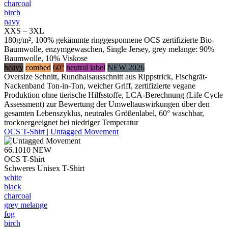
charcoal
birch
navy
XXS – 3XL
180g/m², 100% gekämmte ringgesponnene OCS zertifizierte Bio-
Baumwolle, enzymgewaschen, Single Jersey, grey melange: 90%
Baumwolle, 10% Viskose
heavy
combed
60°
neutral label
NEW 2026
Oversize Schnitt, Rundhalsausschnitt aus Rippstrick, Fischgrät-
Nackenband Ton-in-Ton, weicher Griff, zertifizierte vegane
Produktion ohne tierische Hilfsstoffe, LCA-Berechnung (Life Cycle
Assessment) zur Bewertung der Umweltauswirkungen über den
gesamten Lebenszyklus, neutrales Größenlabel, 60° waschbar,
trocknergeeignet bei niedriger Temperatur
OCS T-Shirt | Untagged Movement
66.1010
NEW
OCS T-Shirt
Schweres Unisex T-Shirt
white
black
charcoal
grey melange
fog
birch