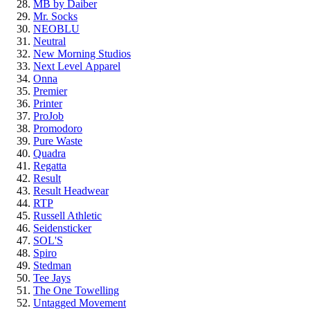
MB by Daiber
Mr. Socks
NEOBLU
Neutral
New Morning Studios
Next Level
Apparel
Onna
Premier
Printer
ProJob
Promodoro
Pure Waste
Quadra
Regatta
Result
Result Headwear
RTP
Russell Athletic
Seidensticker
SOL'S
Spiro
Stedman
Tee Jays
The One Towelling
Untagged Movement