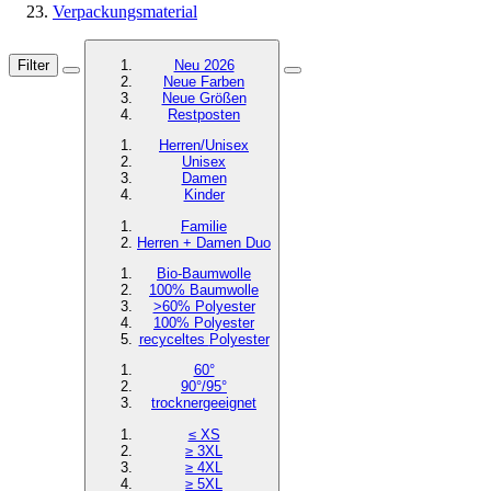
Verpackungsmaterial
Filter
Neu 2026
Neue Farben
Neue Größen
Restposten
Herren/Unisex
Unisex
Damen
Kinder
Familie
Herren + Damen Duo
Bio-Baumwolle
100% Baumwolle
>60% Polyester
100% Polyester
recyceltes
Polyester
60°
90°/95°
trocknergeeignet
≤ XS
≥ 3XL
≥ 4XL
≥ 5XL