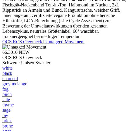
Fischgrät-Nackenband Ton-in-Ton, Halbmond im Nacken, 2x1
Rippstrick an Ärmeln und Bund, Kängurutasche, weicher Griff,
innen angeraut, zertifizierte vegane Produktion ohne tierische
Hilfsstoffe, LCA-Berechnung (Life Cycle Assessment) zur
Bewertung der Umweltauswirkungen über den gesamten
Lebenszyklus, neutrales Größenlabel, 60° waschbar,
trocknergeeignet bei niedriger Temperatur
OCS RCS Crewneck | Untagged Movement
66.3010
NEW
OCS RCS Crewneck
Schwerer Unisex Sweater
white
black
charcoal
grey melange
fog
birch
latte
thyme
sage
ray
brick
prune