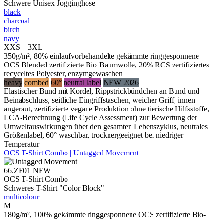
Schwere Unisex Jogginghose
black
charcoal
birch
navy
XXS – 3XL
350g/m², 80% einlaufvorbehandelte gekämmte ringgesponnene
OCS Blended zertifizierte Bio-Baumwolle, 20% RCS zertifiziertes
recyceltes Polyester, enzymgewaschen
heavy
combed
60°
neutral label
NEW 2026
Elastischer Bund mit Kordel, Rippstrickbündchen an Bund und
Beinabschluss, seitliche Eingriffstaschen, weicher Griff, innen
angeraut, zertifizierte vegane Produktion ohne tierische Hilfsstoffe,
LCA-Berechnung (Life Cycle Assessment) zur Bewertung der
Umweltauswirkungen über den gesamten Lebenszyklus, neutrales
Größenlabel, 60° waschbar, trocknergeeignet bei niedriger
Temperatur
OCS T-Shirt Combo | Untagged Movement
66.ZF01
NEW
OCS T-Shirt Combo
Schweres T-Shirt "Color Block"
multicolour
M
180g/m², 100% gekämmte ringgesponnene OCS zertifizierte Bio-