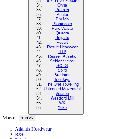
Next Level
Apparel
Onna
Premier
Printer
ProJob
Promodoro
Pure Waste
Quadra
Regatta
Result
Result Headwear
RTP
Russell Athletic
Seidensticker
SOL'S
Spiro
Stedman
Tee Jays
The One Towelling
Untagged Movement
Vossen
Westford Mill
WK
Yoko
Marken
zurück
Atlantis Headwear
B&C