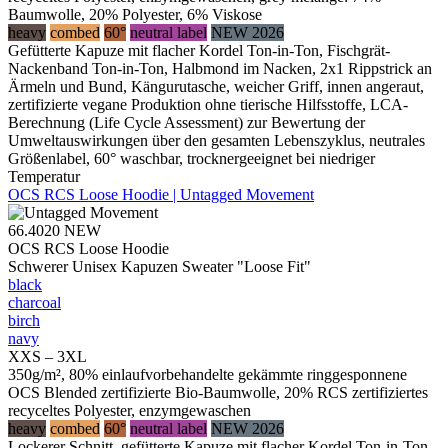
Baumwolle, 20% Polyester, 6% Viskose
heavy
combed
60°
neutral label
NEW 2026
Gefütterte Kapuze mit flacher Kordel Ton-in-Ton, Fischgrät-
Nackenband Ton-in-Ton, Halbmond im Nacken, 2x1 Rippstrick an
Ärmeln und Bund, Kängurutasche, weicher Griff, innen angeraut,
zertifizierte vegane Produktion ohne tierische Hilfsstoffe, LCA-
Berechnung (Life Cycle Assessment) zur Bewertung der
Umweltauswirkungen über den gesamten Lebenszyklus, neutrales
Größenlabel, 60° waschbar, trocknergeeignet bei niedriger
Temperatur
OCS RCS Loose Hoodie | Untagged Movement
66.4020
NEW
OCS RCS Loose Hoodie
Schwerer Unisex Kapuzen Sweater "Loose Fit"
black
charcoal
birch
navy
XXS – 3XL
350g/m², 80% einlaufvorbehandelte gekämmte ringgesponnene
OCS Blended zertifizierte Bio-Baumwolle, 20% RCS zertifiziertes
recyceltes Polyester, enzymgewaschen
heavy
combed
60°
neutral label
NEW 2026
Lockerer Schnitt, gefütterte Kapuze mit flacher Kordel Ton-in-Ton,