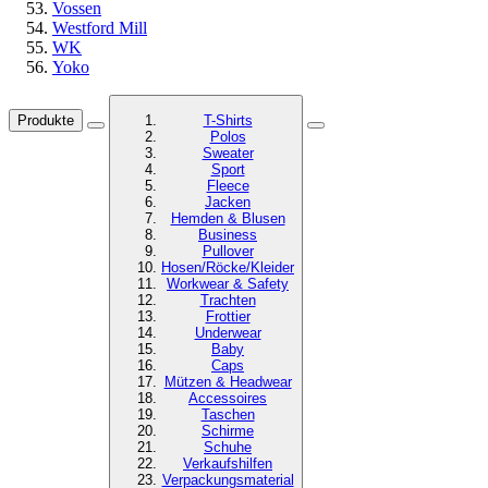
Vossen
Westford Mill
WK
Yoko
Produkte
T-Shirts
Polos
Sweater
Sport
Fleece
Jacken
Hemden & Blusen
Business
Pullover
Hosen/Röcke/Kleider
Workwear & Safety
Trachten
Frottier
Underwear
Baby
Caps
Mützen & Headwear
Accessoires
Taschen
Schirme
Schuhe
Verkaufshilfen
Verpackungsmaterial