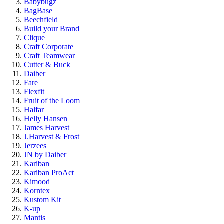
Babybugz
BagBase
Beechfield
Build your Brand
Clique
Craft Corporate
Craft Teamwear
Cutter & Buck
Daiber
Fare
Flexfit
Fruit of the Loom
Halfar
Helly Hansen
James Harvest
J.Harvest & Frost
Jerzees
JN by Daiber
Kariban
Kariban ProAct
Kimood
Korntex
Kustom Kit
K-up
Mantis