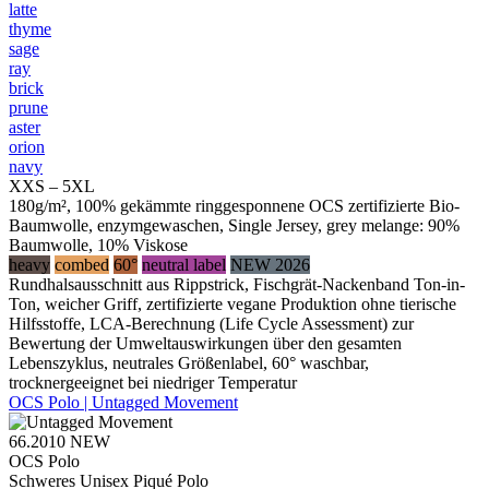
latte
thyme
sage
ray
brick
prune
aster
orion
navy
XXS – 5XL
180g/m², 100% gekämmte ringgesponnene OCS zertifizierte Bio-
Baumwolle, enzymgewaschen, Single Jersey, grey melange: 90%
Baumwolle, 10% Viskose
heavy
combed
60°
neutral label
NEW 2026
Rundhalsausschnitt aus Rippstrick, Fischgrät-Nackenband Ton-in-
Ton, weicher Griff, zertifizierte vegane Produktion ohne tierische
Hilfsstoffe, LCA-Berechnung (Life Cycle Assessment) zur
Bewertung der Umweltauswirkungen über den gesamten
Lebenszyklus, neutrales Größenlabel, 60° waschbar,
trocknergeeignet bei niedriger Temperatur
OCS Polo | Untagged Movement
66.2010
NEW
OCS Polo
Schweres Unisex Piqué Polo