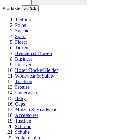
Produkte
zurück
T-Shirts
Polos
Sweater
Sport
Fleece
Jacken
Hemden & Blusen
Business
Pullover
Hosen/Röcke/Kleider
Workwear & Safety
Trachten
Frottier
Underwear
Baby
Caps
Mützen & Headwear
Accessoires
Taschen
Schirme
Schuhe
Verkaufshilfen