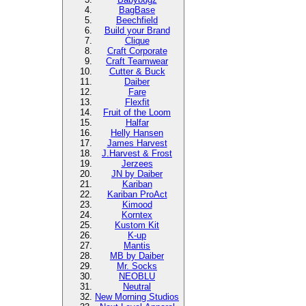
BagBase
Beechfield
Build your Brand
Clique
Craft Corporate
Craft Teamwear
Cutter & Buck
Daiber
Fare
Flexfit
Fruit of the Loom
Halfar
Helly Hansen
James Harvest
J.Harvest & Frost
Jerzees
JN by Daiber
Kariban
Kariban ProAct
Kimood
Korntex
Kustom Kit
K-up
Mantis
MB by Daiber
Mr. Socks
NEOBLU
Neutral
New Morning Studios