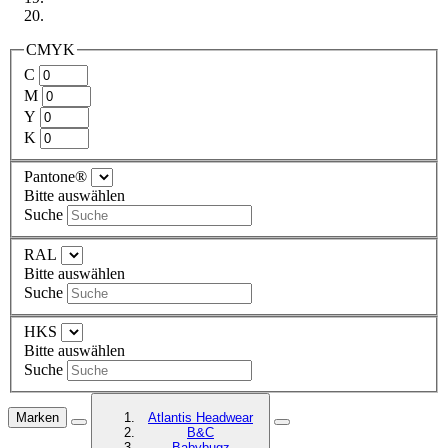
CMYK
C
M
Y
K
Pantone®
Bitte auswählen
Suche
RAL
Bitte auswählen
Suche
HKS
Bitte auswählen
Suche
Marken
Atlantis Headwear
B&C
Babybugz