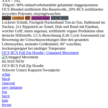
XXS – 3XL
350g/m², 80% einlaufvorbehandelte gekämmte ringgesponnene
OCS Blended zertifizierte Bio-Baumwolle, 20% RCS zertifiziertes
recyceltes Polyester, enzymgewaschen
heavy
combed
60°
neutral label
NEW 2026
Lockerer Schnitt, Fischgrät-Nackenband Ton-in-Ton, Halbmond im
Nacken, 2x1 Rippstrick an Ärmel, Hals und Bund mit Elasthan,
weicher Griff, innen angeraut, zertifizierte vegane Produktion ohne
tierische Hilfsstoffe, LCA-Berechnung (Life Cycle Assessment) zur
Bewertung der Umweltauswirkungen über den gesamten
Lebenszyklus, neutrales Größenlabel, 60° waschbar,
trocknergeeignet bei niedriger Temperatur
OCS RCS Full Zip Hoodie | Untagged Movement
66.5010
NEW
OCS RCS Full Zip Hoodie
Schwere Unisex Kapuzen Sweatjacke
white
black
charcoal
grey melange
fog
birch
latte
thyme