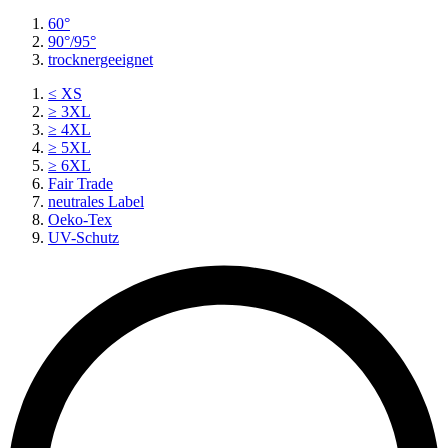
60°
90°/95°
trocknergeeignet
≤ XS
≥ 3XL
≥ 4XL
≥ 5XL
≥ 6XL
Fair Trade
neutrales Label
Oeko-Tex
UV-Schutz