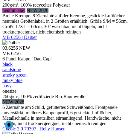
200g/m², 100% recyceltes Polyester
neutral label
NEW 2026
Breite Krempe, 8 Ziernähte auf der Krempe, gestickte Luftlöcher,
neutrales Größenlabel, in 2 Größen erhältlich, Größe S/M = 56cm,
Größe L/XL = 60cm, 30° waschbar, nicht bügeln, nicht
trocknergeeignet, nicht chemisch reinigen
MB 6256 | Daiber
03.6256
NEW
MB 6256
6 Panel Kappe "Dad Cap"
black
sandstone
smoky green
milky blue
navy
onesize
260g/m², 100% zertifizierte Bio-Baumwolle
NEW 2026
6 Ziernähte am Schild, gefüttertes Schweißband, Frontpanele
unverstärkt, mittleres Kappenprofil, 6 gestickte Luftlöcher,
Metallschnalle in mattsilber, stirnanliegend, Handwäsche, nicht
bügeln, nicht trocknergeeignet, nicht chemisch reinigen
Classic 2.0 79397 | Helly Hansen