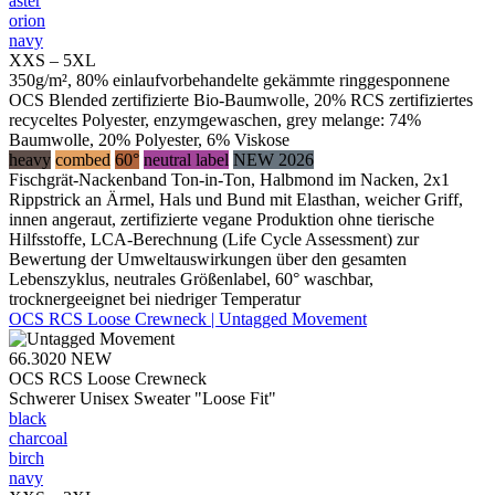
aster
orion
navy
XXS – 5XL
350g/m², 80% einlaufvorbehandelte gekämmte ringgesponnene
OCS Blended zertifizierte Bio-Baumwolle, 20% RCS zertifiziertes
recyceltes Polyester, enzymgewaschen, grey melange: 74%
Baumwolle, 20% Polyester, 6% Viskose
heavy
combed
60°
neutral label
NEW 2026
Fischgrät-Nackenband Ton-in-Ton, Halbmond im Nacken, 2x1
Rippstrick an Ärmel, Hals und Bund mit Elasthan, weicher Griff,
innen angeraut, zertifizierte vegane Produktion ohne tierische
Hilfsstoffe, LCA-Berechnung (Life Cycle Assessment) zur
Bewertung der Umweltauswirkungen über den gesamten
Lebenszyklus, neutrales Größenlabel, 60° waschbar,
trocknergeeignet bei niedriger Temperatur
OCS RCS Loose Crewneck | Untagged Movement
66.3020
NEW
OCS RCS Loose Crewneck
Schwerer Unisex Sweater "Loose Fit"
black
charcoal
birch
navy