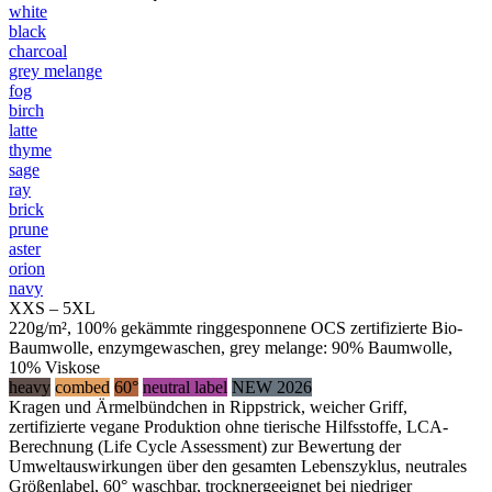
white
black
charcoal
grey melange
fog
birch
latte
thyme
sage
ray
brick
prune
aster
orion
navy
XXS – 5XL
220g/m², 100% gekämmte ringgesponnene OCS zertifizierte Bio-
Baumwolle, enzymgewaschen, grey melange: 90% Baumwolle,
10% Viskose
heavy
combed
60°
neutral label
NEW 2026
Kragen und Ärmelbündchen in Rippstrick, weicher Griff,
zertifizierte vegane Produktion ohne tierische Hilfsstoffe, LCA-
Berechnung (Life Cycle Assessment) zur Bewertung der
Umweltauswirkungen über den gesamten Lebenszyklus, neutrales
Größenlabel, 60° waschbar, trocknergeeignet bei niedriger