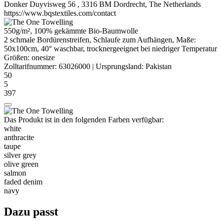
Donker Duyvisweg 56 , 3316 BM Dordrecht, The Netherlands
https://www.bqstextiles.com/contact
550g/m², 100%
gekämmte
Bio-Baumwolle
2 schmale Bordürenstreifen, Schlaufe zum Aufhängen, Maße:
50x100cm, 40° waschbar, trocknergeeignet bei niedriger Temperatur
Größen:
onesize
Zolltarifnummer:
63026000
|
Ursprungsland:
Pakistan
50
5
397
Das Produkt ist in den folgenden Farben verfügbar:
white
anthracite
taupe
silver grey
olive green
salmon
faded denim
navy
Dazu passt