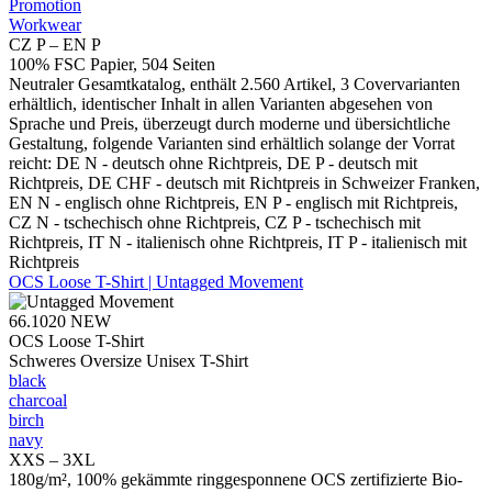
Promotion
Workwear
CZ P – EN P
100% FSC Papier, 504 Seiten
Neutraler Gesamtkatalog, enthält 2.560 Artikel, 3 Covervarianten
erhältlich, identischer Inhalt in allen Varianten abgesehen von
Sprache und Preis, überzeugt durch moderne und übersichtliche
Gestaltung, folgende Varianten sind erhältlich solange der Vorrat
reicht: DE N - deutsch ohne Richtpreis, DE P - deutsch mit
Richtpreis, DE CHF - deutsch mit Richtpreis in Schweizer Franken,
EN N - englisch ohne Richtpreis, EN P - englisch mit Richtpreis,
CZ N - tschechisch ohne Richtpreis, CZ P - tschechisch mit
Richtpreis, IT N - italienisch ohne Richtpreis, IT P - italienisch mit
Richtpreis
OCS Loose T-Shirt | Untagged Movement
66.1020
NEW
OCS Loose T-Shirt
Schweres Oversize Unisex T-Shirt
black
charcoal
birch
navy
XXS – 3XL
180g/m², 100% gekämmte ringgesponnene OCS zertifizierte Bio-