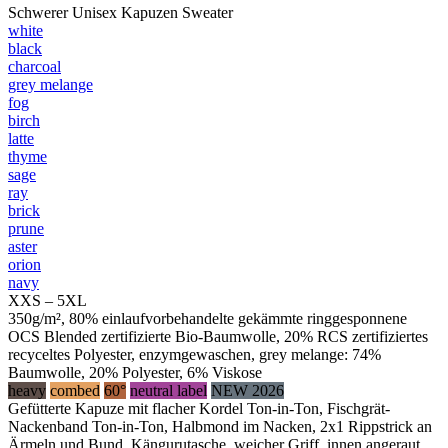
Schwerer Unisex Kapuzen Sweater
white
black
charcoal
grey melange
fog
birch
latte
thyme
sage
ray
brick
prune
aster
orion
navy
XXS – 5XL
350g/m², 80% einlaufvorbehandelte gekämmte ringgesponnene
OCS Blended zertifizierte Bio-Baumwolle, 20% RCS zertifiziertes
recyceltes Polyester, enzymgewaschen, grey melange: 74%
Baumwolle, 20% Polyester, 6% Viskose
heavy
combed
60°
neutral label
NEW 2026
Gefütterte Kapuze mit flacher Kordel Ton-in-Ton, Fischgrät-
Nackenband Ton-in-Ton, Halbmond im Nacken, 2x1 Rippstrick an
Ärmeln und Bund, Kängurutasche, weicher Griff, innen angeraut,