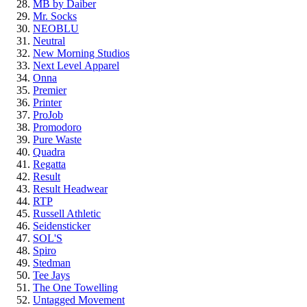
MB by Daiber
Mr. Socks
NEOBLU
Neutral
New Morning Studios
Next Level
Apparel
Onna
Premier
Printer
ProJob
Promodoro
Pure Waste
Quadra
Regatta
Result
Result Headwear
RTP
Russell Athletic
Seidensticker
SOL'S
Spiro
Stedman
Tee Jays
The One Towelling
Untagged Movement