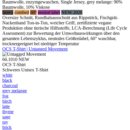
Baumwolle, enzymgewaschen, Single Jersey, grey melange: 90%
Baumwolle, 10% Viskose
heavy
combed
60°
neutral label
NEW 2026
Oversize Schnitt, Rundhalsausschnitt aus Rippstrick, Fischgrät-
Nackenband Ton-in-Ton, weicher Griff, zertifizierte vegane
Produktion ohne tierische Hilfsstoffe, LCA-Berechnung (Life Cycle
Assessment) zur Bewertung der Umweltauswirkungen über den
gesamten Lebenszyklus, neutrales Größenlabel, 60° waschbar,
trocknergeeignet bei niedriger Temperatur
OCS T-Shirt | Untagged Movement
66.1010
NEW
OCS T-Shirt
Schweres Unisex T-Shirt
white
black
charcoal
grey melange
fog
birch
latte
thyme
sage
ray
brick