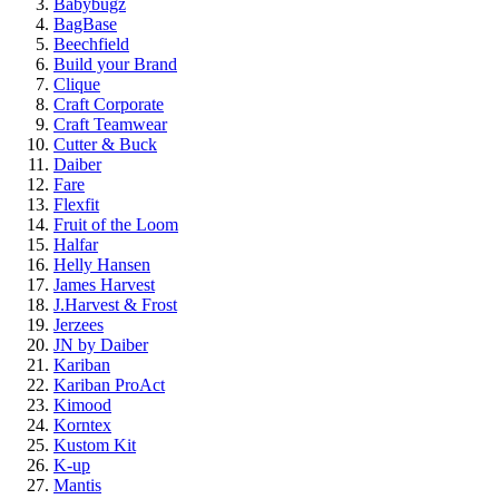
Babybugz
BagBase
Beechfield
Build your Brand
Clique
Craft Corporate
Craft Teamwear
Cutter & Buck
Daiber
Fare
Flexfit
Fruit of the Loom
Halfar
Helly Hansen
James Harvest
J.Harvest & Frost
Jerzees
JN by Daiber
Kariban
Kariban ProAct
Kimood
Korntex
Kustom Kit
K-up
Mantis