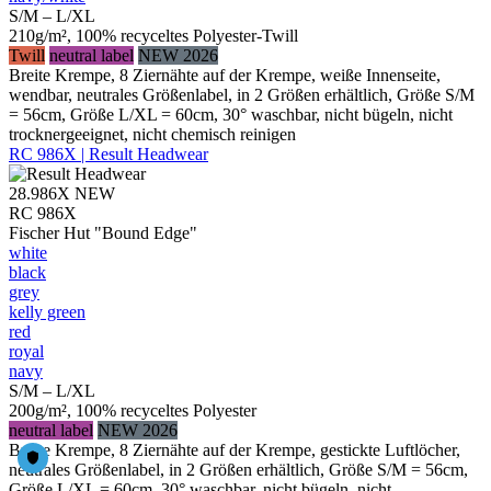
S/M – L/XL
210g/m², 100% recyceltes Polyester-Twill
Twill
neutral label
NEW 2026
Breite Krempe, 8 Ziernähte auf der Krempe, weiße Innenseite,
wendbar, neutrales Größenlabel, in 2 Größen erhältlich, Größe S/M
= 56cm, Größe L/XL = 60cm, 30° waschbar, nicht bügeln, nicht
trocknergeeignet, nicht chemisch reinigen
RC 986X | Result Headwear
28.986X
NEW
RC 986X
Fischer Hut "Bound Edge"
white
black
grey
kelly green
red
royal
navy
S/M – L/XL
200g/m², 100% recyceltes Polyester
neutral label
NEW 2026
Breite Krempe, 8 Ziernähte auf der Krempe, gestickte Luftlöcher,
neutrales Größenlabel, in 2 Größen erhältlich, Größe S/M = 56cm,
Größe L/XL = 60cm, 30° waschbar, nicht bügeln, nicht