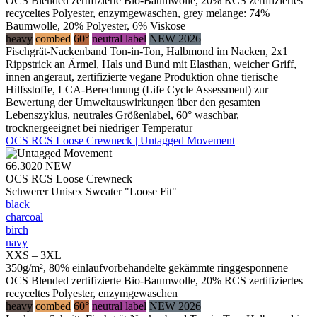
OCS Blended zertifizierte Bio-Baumwolle, 20% RCS zertifiziertes
recyceltes Polyester, enzymgewaschen, grey melange: 74%
Baumwolle, 20% Polyester, 6% Viskose
heavy
combed
60°
neutral label
NEW 2026
Fischgrät-Nackenband Ton-in-Ton, Halbmond im Nacken, 2x1
Rippstrick an Ärmel, Hals und Bund mit Elasthan, weicher Griff,
innen angeraut, zertifizierte vegane Produktion ohne tierische
Hilfsstoffe, LCA-Berechnung (Life Cycle Assessment) zur
Bewertung der Umweltauswirkungen über den gesamten
Lebenszyklus, neutrales Größenlabel, 60° waschbar,
trocknergeeignet bei niedriger Temperatur
OCS RCS Loose Crewneck | Untagged Movement
66.3020
NEW
OCS RCS Loose Crewneck
Schwerer Unisex Sweater "Loose Fit"
black
charcoal
birch
navy
XXS – 3XL
350g/m², 80% einlaufvorbehandelte gekämmte ringgesponnene
OCS Blended zertifizierte Bio-Baumwolle, 20% RCS zertifiziertes
recyceltes Polyester, enzymgewaschen
heavy
combed
60°
neutral label
NEW 2026