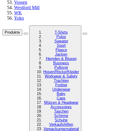
Vossen
Westford Mill
WK
Yoko
Produkte
T-Shirts
Polos
Sweater
Sport
Fleece
Jacken
Hemden & Blusen
Business
Pullover
Hosen/Röcke/Kleider
Workwear & Safety
Trachten
Frottier
Underwear
Baby
Caps
Mützen & Headwear
Accessoires
Taschen
Schirme
Schuhe
Verkaufshilfen
Verpackungsmaterial