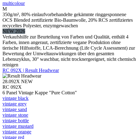
multicolour
M
350g/m², 80% einlaufvorbehandelte gekämmte ringgesponnene
OCS Blended zertifizierte Bio-Baumwolle, 20% RCS zertifiziertes
recyceltes Polyester, enzymgewaschen
NEW 2026
Verkaufshilfe zur Beurteilung von Farben und Qualität, enthält 4
Farben, innen angeraut, zertifizierte vegane Produktion ohne
tierische Hilfsstoffe, LCA-Berechnung (Life Cycle Assessment) zur
Bewertung der Umweltauswirkungen über den gesamten
Lebenszyklus, 30° waschbar, nicht trocknergeeignet, nicht chemisch
reinigen
RC 092X | Result Headwear
28.092X
NEW
RC 092X
6 Panel Vintage Kappe "Pure Cotton"
vintage black
vintage grey
vintage sand
vintage stone
vintage bottle
vintage mustard
vintage orange
vintage red