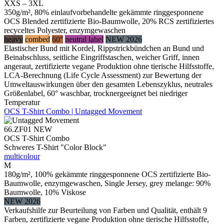
XXS – 3XL
350g/m², 80% einlaufvorbehandelte gekämmte ringgesponnene
OCS Blended zertifizierte Bio-Baumwolle, 20% RCS zertifiziertes
recyceltes Polyester, enzymgewaschen
heavy
combed
60°
neutral label
NEW 2026
Elastischer Bund mit Kordel, Rippstrickbündchen an Bund und
Beinabschluss, seitliche Eingriffstaschen, weicher Griff, innen
angeraut, zertifizierte vegane Produktion ohne tierische Hilfsstoffe,
LCA-Berechnung (Life Cycle Assessment) zur Bewertung der
Umweltauswirkungen über den gesamten Lebenszyklus, neutrales
Größenlabel, 60° waschbar, trocknergeeignet bei niedriger
Temperatur
OCS T-Shirt Combo | Untagged Movement
66.ZF01
NEW
OCS T-Shirt Combo
Schweres T-Shirt "Color Block"
multicolour
M
180g/m², 100% gekämmte ringgesponnene OCS zertifizierte Bio-
Baumwolle, enzymgewaschen, Single Jersey, grey melange: 90%
Baumwolle, 10% Viskose
NEW 2026
Verkaufshilfe zur Beurteilung von Farben und Qualität, enthält 9
Farben, zertifizierte vegane Produktion ohne tierische Hilfsstoffe,