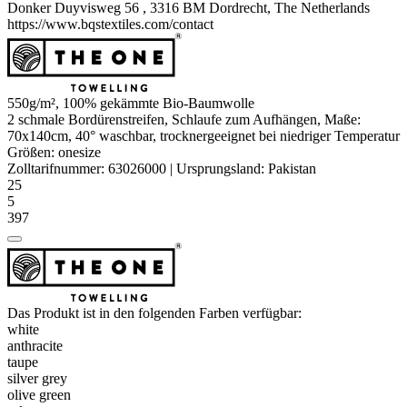
Donker Duyvisweg 56 , 3316 BM Dordrecht, The Netherlands
https://www.bqstextiles.com/contact
550g/m², 100%
gekämmte
Bio-Baumwolle
2 schmale Bordürenstreifen, Schlaufe zum Aufhängen, Maße:
70x140cm, 40° waschbar, trocknergeeignet bei niedriger Temperatur
Größen:
onesize
Zolltarifnummer:
63026000
|
Ursprungsland:
Pakistan
25
5
397
Das Produkt ist in den folgenden Farben verfügbar:
white
anthracite
taupe
silver grey
olive green