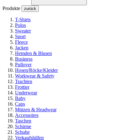
Produkte
zurück
T-Shirts
Polos
Sweater
Sport
Fleece
Jacken
Hemden & Blusen
Business
Pullover
Hosen/Röcke/Kleider
Workwear & Safety
Trachten
Frottier
Underwear
Baby
Caps
Mützen & Headwear
Accessoires
Taschen
Schirme
Schuhe
Verkaufshilfen