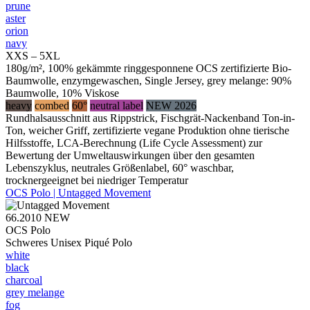
prune
aster
orion
navy
XXS – 5XL
180g/m², 100% gekämmte ringgesponnene OCS zertifizierte Bio-
Baumwolle, enzymgewaschen, Single Jersey, grey melange: 90%
Baumwolle, 10% Viskose
heavy
combed
60°
neutral label
NEW 2026
Rundhalsausschnitt aus Rippstrick, Fischgrät-Nackenband Ton-in-
Ton, weicher Griff, zertifizierte vegane Produktion ohne tierische
Hilfsstoffe, LCA-Berechnung (Life Cycle Assessment) zur
Bewertung der Umweltauswirkungen über den gesamten
Lebenszyklus, neutrales Größenlabel, 60° waschbar,
trocknergeeignet bei niedriger Temperatur
OCS Polo | Untagged Movement
66.2010
NEW
OCS Polo
Schweres Unisex Piqué Polo
white
black
charcoal
grey melange
fog