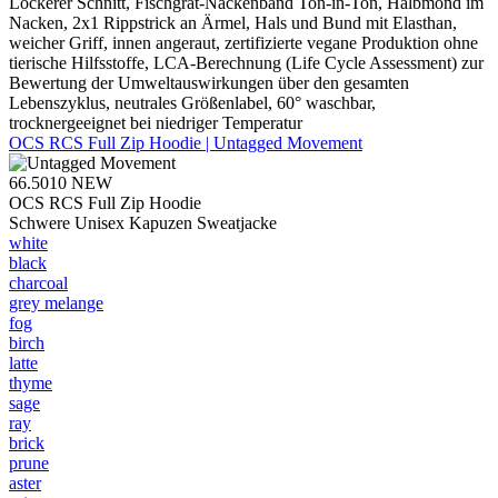
Lockerer Schnitt, Fischgrät-Nackenband Ton-in-Ton, Halbmond im
Nacken, 2x1 Rippstrick an Ärmel, Hals und Bund mit Elasthan,
weicher Griff, innen angeraut, zertifizierte vegane Produktion ohne
tierische Hilfsstoffe, LCA-Berechnung (Life Cycle Assessment) zur
Bewertung der Umweltauswirkungen über den gesamten
Lebenszyklus, neutrales Größenlabel, 60° waschbar,
trocknergeeignet bei niedriger Temperatur
OCS RCS Full Zip Hoodie | Untagged Movement
66.5010
NEW
OCS RCS Full Zip Hoodie
Schwere Unisex Kapuzen Sweatjacke
white
black
charcoal
grey melange
fog
birch
latte
thyme
sage
ray
brick
prune
aster