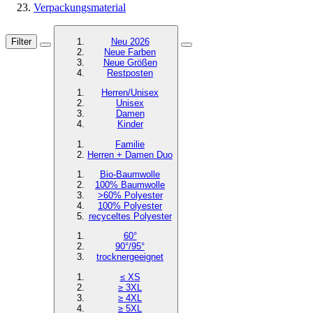
Verpackungsmaterial
Filter
Neu 2026
Neue Farben
Neue Größen
Restposten
Herren/Unisex
Unisex
Damen
Kinder
Familie
Herren + Damen Duo
Bio-Baumwolle
100% Baumwolle
>60% Polyester
100% Polyester
recyceltes
Polyester
60°
90°/95°
trocknergeeignet
≤ XS
≥ 3XL
≥ 4XL
≥ 5XL