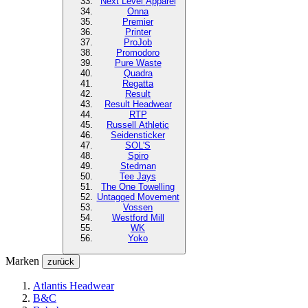
Next Level
Apparel
Onna
Premier
Printer
ProJob
Promodoro
Pure Waste
Quadra
Regatta
Result
Result Headwear
RTP
Russell Athletic
Seidensticker
SOL'S
Spiro
Stedman
Tee Jays
The One Towelling
Untagged Movement
Vossen
Westford Mill
WK
Yoko
Marken
zurück
Atlantis Headwear
B&C