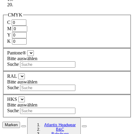
CMYK
C
M
Y
K
Pantone®
Bitte auswählen
Suche
RAL
Bitte auswählen
Suche
HKS
Bitte auswählen
Suche
Marken
Atlantis Headwear
B&C
Babybugz