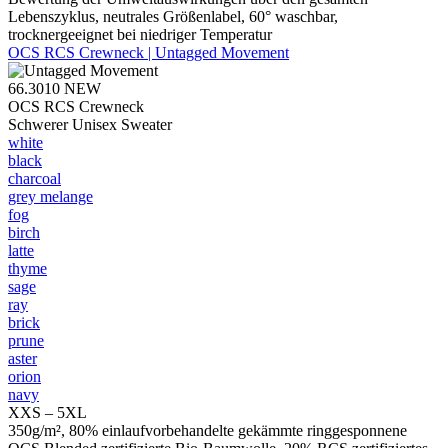
Lebenszyklus, neutrales Größenlabel, 60° waschbar,
trocknergeeignet bei niedriger Temperatur
OCS RCS Crewneck | Untagged Movement
66.3010
NEW
OCS RCS Crewneck
Schwerer Unisex Sweater
white
black
charcoal
grey melange
fog
birch
latte
thyme
sage
ray
brick
prune
aster
orion
navy
XXS – 5XL
350g/m², 80% einlaufvorbehandelte gekämmte ringgesponnene