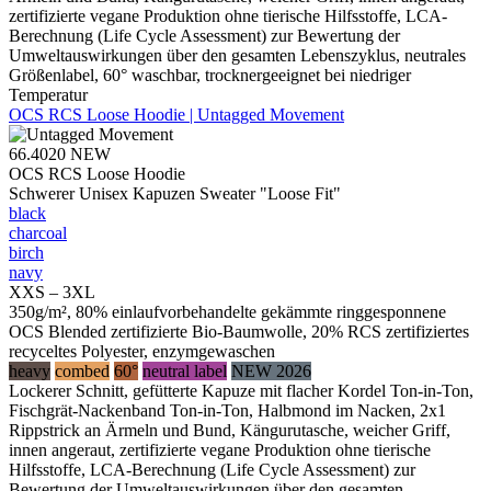
zertifizierte vegane Produktion ohne tierische Hilfsstoffe, LCA-
Berechnung (Life Cycle Assessment) zur Bewertung der
Umweltauswirkungen über den gesamten Lebenszyklus, neutrales
Größenlabel, 60° waschbar, trocknergeeignet bei niedriger
Temperatur
OCS RCS Loose Hoodie | Untagged Movement
66.4020
NEW
OCS RCS Loose Hoodie
Schwerer Unisex Kapuzen Sweater "Loose Fit"
black
charcoal
birch
navy
XXS – 3XL
350g/m², 80% einlaufvorbehandelte gekämmte ringgesponnene
OCS Blended zertifizierte Bio-Baumwolle, 20% RCS zertifiziertes
recyceltes Polyester, enzymgewaschen
heavy
combed
60°
neutral label
NEW 2026
Lockerer Schnitt, gefütterte Kapuze mit flacher Kordel Ton-in-Ton,
Fischgrät-Nackenband Ton-in-Ton, Halbmond im Nacken, 2x1
Rippstrick an Ärmeln und Bund, Kängurutasche, weicher Griff,
innen angeraut, zertifizierte vegane Produktion ohne tierische
Hilfsstoffe, LCA-Berechnung (Life Cycle Assessment) zur
Bewertung der Umweltauswirkungen über den gesamten