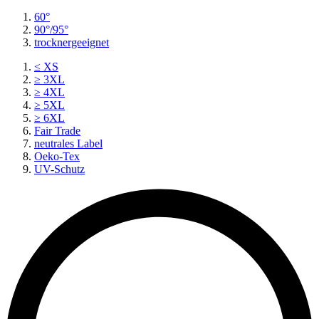
60°
90°/95°
trocknergeeignet
≤ XS
≥ 3XL
≥ 4XL
≥ 5XL
≥ 6XL
Fair Trade
neutrales Label
Oeko-Tex
UV-Schutz