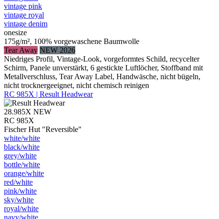
vintage pink
vintage royal
vintage denim
onesize
175g/m², 100% vorgewaschene Baumwolle
Tear Away
NEW 2026
Niedriges Profil, Vintage-Look, vorgeformtes Schild, recycelter
Schirm, Panele unverstärkt, 6 gestickte Luftlöcher, Stoffband mit
Metallverschluss, Tear Away Label, Handwäsche, nicht bügeln,
nicht trocknergeeignet, nicht chemisch reinigen
RC 985X | Result Headwear
28.985X
NEW
RC 985X
Fischer Hut "Reversible"
white/​white
black/​white
grey/​white
bottle/​white
orange/​white
red/​white
pink/​white
sky/​white
royal/​white
navy/​white