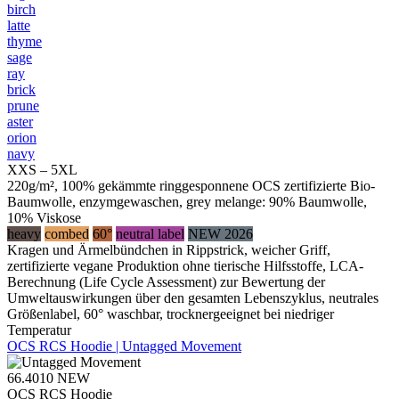
birch
latte
thyme
sage
ray
brick
prune
aster
orion
navy
XXS – 5XL
220g/m², 100% gekämmte ringgesponnene OCS zertifizierte Bio-
Baumwolle, enzymgewaschen, grey melange: 90% Baumwolle,
10% Viskose
heavy
combed
60°
neutral label
NEW 2026
Kragen und Ärmelbündchen in Rippstrick, weicher Griff,
zertifizierte vegane Produktion ohne tierische Hilfsstoffe, LCA-
Berechnung (Life Cycle Assessment) zur Bewertung der
Umweltauswirkungen über den gesamten Lebenszyklus, neutrales
Größenlabel, 60° waschbar, trocknergeeignet bei niedriger
Temperatur
OCS RCS Hoodie | Untagged Movement
66.4010
NEW
OCS RCS Hoodie