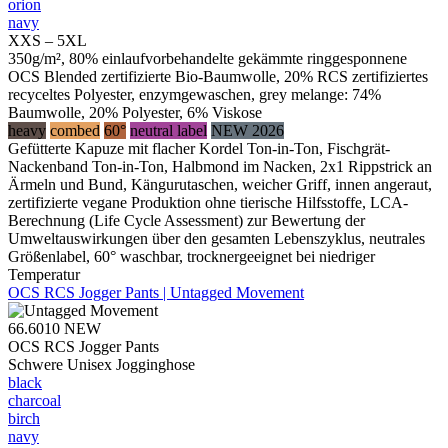
orion
navy
XXS – 5XL
350g/m², 80% einlaufvorbehandelte gekämmte ringgesponnene
OCS Blended zertifizierte Bio-Baumwolle, 20% RCS zertifiziertes
recyceltes Polyester, enzymgewaschen, grey melange: 74%
Baumwolle, 20% Polyester, 6% Viskose
heavy
combed
60°
neutral label
NEW 2026
Gefütterte Kapuze mit flacher Kordel Ton-in-Ton, Fischgrät-
Nackenband Ton-in-Ton, Halbmond im Nacken, 2x1 Rippstrick an
Ärmeln und Bund, Kängurutaschen, weicher Griff, innen angeraut,
zertifizierte vegane Produktion ohne tierische Hilfsstoffe, LCA-
Berechnung (Life Cycle Assessment) zur Bewertung der
Umweltauswirkungen über den gesamten Lebenszyklus, neutrales
Größenlabel, 60° waschbar, trocknergeeignet bei niedriger
Temperatur
OCS RCS Jogger Pants | Untagged Movement
66.6010
NEW
OCS RCS Jogger Pants
Schwere Unisex Jogginghose
black
charcoal
birch
navy