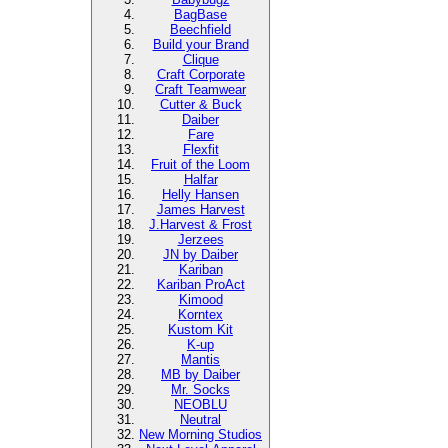
BagBase
Beechfield
Build your Brand
Clique
Craft Corporate
Craft Teamwear
Cutter & Buck
Daiber
Fare
Flexfit
Fruit of the Loom
Halfar
Helly Hansen
James Harvest
J.Harvest & Frost
Jerzees
JN by Daiber
Kariban
Kariban ProAct
Kimood
Korntex
Kustom Kit
K-up
Mantis
MB by Daiber
Mr. Socks
NEOBLU
Neutral
New Morning Studios